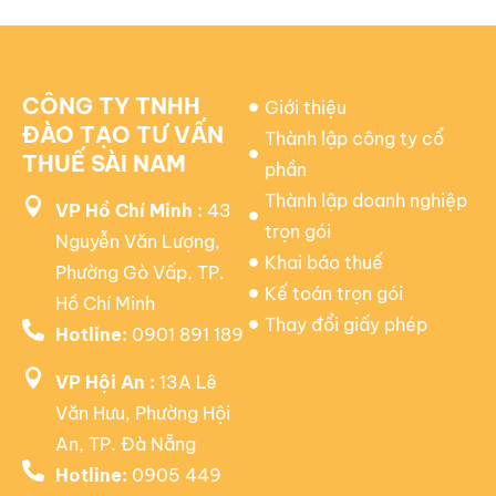
CÔNG TY TNHH
Giới thiệu
ĐÀO TẠO TƯ VẤN
Thành lập công ty cổ
THUẾ SÀI NAM
phần
Thành lập doanh nghiệp
VP Hồ Chí Minh :
43
trọn gói
Nguyễn Văn Lượng,
Khai báo thuế
Phường Gò Vấp, TP.
Kế toán trọn gói
Hồ Chí Minh
Thay đổi giấy phép
Hotline:
0901 891 189
VP Hội An :
13A Lê
Văn Hưu, Phường Hội
An, TP. Đà Nẵng
Hotline:
0905 449