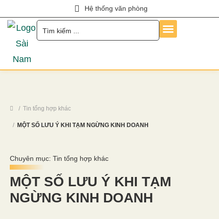
Hệ thống văn phòng
Trang Chủ
Về Chúng Tôi
Dịch Vụ
Hỏi Đáp
Chính Sách
Tin Tức
Liên Hệ
Tuyển Dụng
Tin tổng hợp khác
MỘT SỐ LƯU Ý KHI TẠM NGỪNG KINH DOANH
Chuyên mục:
Tin tổng hợp khác
MỘT SỐ LƯU Ý KHI TẠM
NGỪNG KINH DOANH