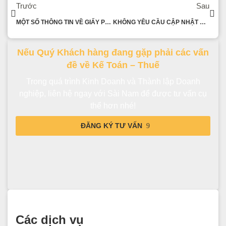
Trước
Sau
MỘT SỐ THÔNG TIN VỀ GIẤY PHÉP KINH DOANH
KHÔNG YÊU CẦU CẬP NHẬT CCCD TRƯỚC 31/3/2023
Nếu Quý Khách hàng đang gặp phải các vấn
đề về Kế Toán – Thuế
Trong quá trình Kinh Doanh và Thành lập Doanh
nghiệp, liên hệ ngay với Sài Nam để được tư vấn cụ
thể hơn nhé!
ĐĂNG KÝ TƯ VẤN
Các dịch vụ