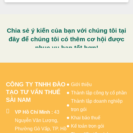
Chia sẻ ý kiến của bạn với chúng tôi tại
đây để chúng tôi có thêm cơ hội được
phục vụ bạn tốt hơn!
CÔNG TY TNHH ĐÀO
Giới thiệu
TẠO TƯ VẤN THUẾ
Thành lập công ty cổ phần
SÀI NAM
Thành lập doanh nghiệp
trọn gói
VP Hồ Chí Minh :
43
Khai báo thuế
Nguyễn Văn Lượng,
Kế toán trọn gói
Phường Gò Vấp, TP. Hồ