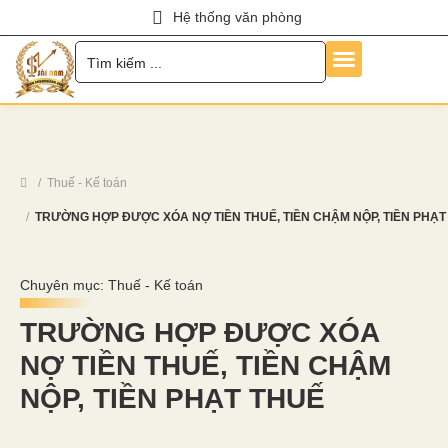
Hệ thống văn phòng
Trang Chủ
Về Chúng Tôi
Dịch Vụ
Hỏi Đáp
Chính Sách
Tin Tức
Liên Hệ
Tuyển Dụng
Thuế - Kế toán
TRƯỜNG HỢP ĐƯỢC XÓA NỢ TIỀN THUẾ, TIỀN CHẬM NỘP, TIỀN PHẠT
Chuyên mục:
Thuế - Kế toán
TRƯỜNG HỢP ĐƯỢC XÓA
NỢ TIỀN THUẾ, TIỀN CHẬM
NỘP, TIỀN PHẠT THUẾ