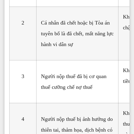
Không
2
Cá nhân đã chết hoặc bị Tòa án
chậm
tuyên bố là đã chết, mất năng lực
hành vi dân sự
Khôn
3
Người nộp thuế đã bị cơ quan
tiền
thuế cưỡng chế nợ thuế
Khôn
4
Người nộp thuế bị ảnh hưởng do
thuế
thiên tai, thảm họa, dịch bệnh có