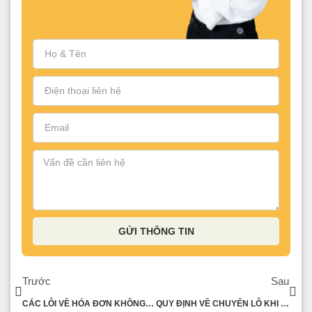
GỬI THÔNG TIN
Trước
Sau
CÁC LỖI VỀ HÓA ĐƠN KHÔNG ĐƯỢC TÍNH KHẤU TRỪ THUẾ GTGT ĐẦU VÀO
QUY ĐỊNH VỀ CHUYỂN LỖ KHI TÍNH THUẾ TNDN