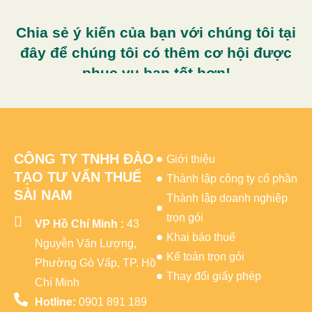
Chia sẻ ý kiến của bạn với chúng tôi tại
đây để chúng tôi có thêm cơ hội được
phục vụ bạn tốt hơn!
CÔNG TY TNHH ĐÀO
Giới thiệu
TẠO TƯ VẤN THUẾ
Thành lập công ty cổ phần
SÀI NAM
Thành lập doanh nghiệp
trọn gói
VP Hồ Chí Minh :
43
Khai báo thuế
Nguyễn Văn Lượng,
Kế toán trọn gói
Phường Gò Vấp, TP. Hồ
Thay đổi giấy phép
Chí Minh
Hotline:
0901 891 189