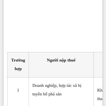
Trường
Người nộp thuế
hợp
Doanh nghiệp, hợp tác xã bị
1
Không
tuyên bố phá sản
than