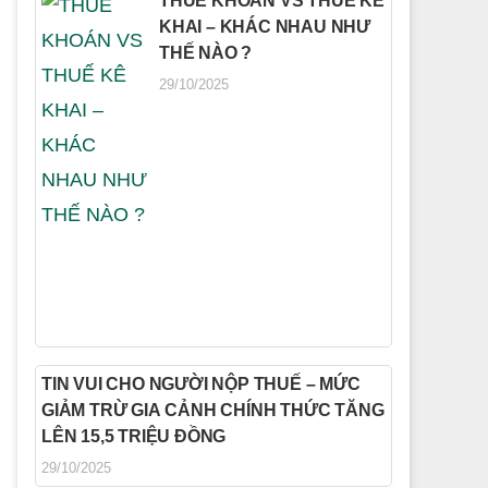
THUẾ KHOÁN VS THUẾ KÊ
KHAI – KHÁC NHAU NHƯ
THẾ NÀO ?
29/10/2025
TIN VUI CHO NGƯỜI NỘP THUẾ – MỨC
GIẢM TRỪ GIA CẢNH CHÍNH THỨC TĂNG
LÊN 15,5 TRIỆU ĐỒNG
29/10/2025