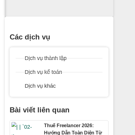
Các dịch vụ
Dịch vụ thành lập
Dịch vụ kế toán
Dịch vụ khác
Bài viết liên quan
Thuế Freelancer 2026:
Hướng Dẫn Toàn Diện Từ