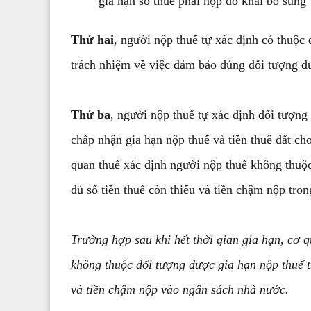
gia hạn số thuế phải nộp do khai bổ sung
Thứ hai
, người nộp thuế tự xác định có thuộc
trách nhiệm về việc đảm bảo đúng đối tượng đ
Thứ ba
, người nộp thuế tự xác định đối tượng
chấp nhận gia hạn nộp thuế và tiền thuê đất c
quan thuế xác định người nộp thuế không thuộ
đủ số tiền thuế còn thiếu và tiền chậm nộp tro
Trường hợp sau khi hết thời gian gia hạn, cơ 
không thuộc đối tượng được gia hạn nộp thuế th
và tiền chậm nộp vào ngân sách nhà nước.