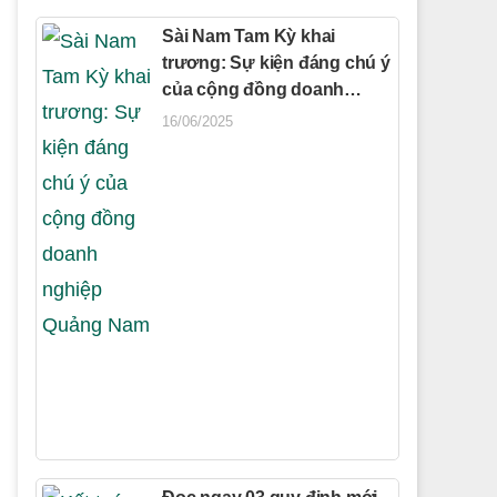
Sài Nam Tam Kỳ khai
trương: Sự kiện đáng chú ý
của cộng đồng doanh
nghiệp Quảng Nam
16/06/2025