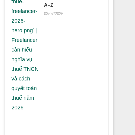
A–Z
03/07/2026