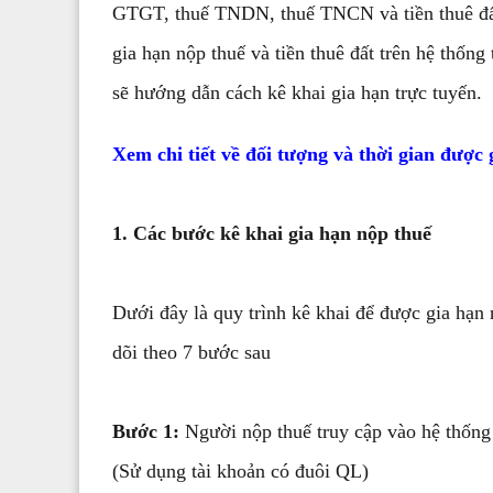
GTGT, thuế TNDN, thuế TNCN và tiền thuê đất.
gia hạn nộp thuế và tiền thuê đất trên hệ thống
sẽ hướng dẫn cách kê khai gia hạn trực tuyến.
Xem chi tiết về đối tượng và thời gian được 
1. Các bước kê khai gia hạn nộp thuế
Dưới đây là quy trình kê khai để được gia hạn 
dõi theo 7 bước sau
Bước 1:
Người nộp thuế truy cập vào hệ thống
(Sử dụng tài khoản có đuôi QL)