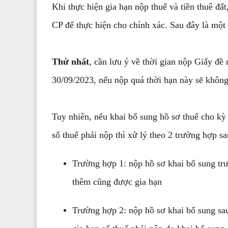
Khi thực hiện gia hạn nộp thuế và tiền thuê đ
CP để thực hiện cho chính xác. Sau đây là một 
Thứ nhất
, cần lưu ý về thời gian nộp Giấy đề
30/09/2023, nếu nộp quá thời hạn này sẽ khôn
Tuy nhiên, nếu khai bổ sung hồ sơ thuế cho kỳ 
số thuế phải nộp thì xử lý theo 2 trường hợp sa
Trường hợp 1: nộp hồ sơ khai bổ sung trướ
thêm cũng được gia hạn
Trường hợp 2: nộp hồ sơ khai bổ sung sau