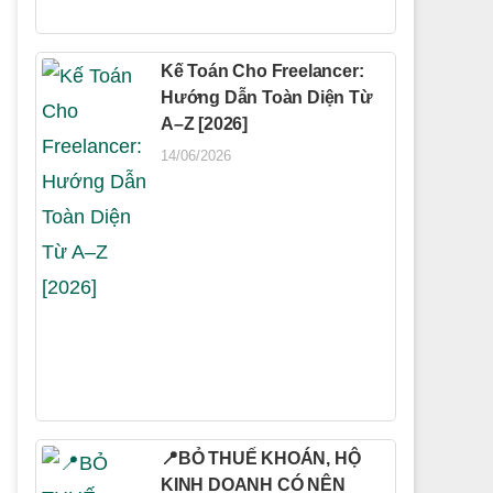
Kế Toán Cho Freelancer:
Hướng Dẫn Toàn Diện Từ
A–Z [2026]
14/06/2026
📍BỎ THUẾ KHOÁN, HỘ
KINH DOANH CÓ NÊN