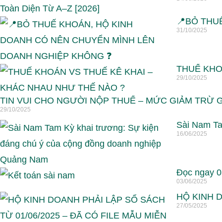
📍BỎ THU
31/10/2025
THUẾ KHO
29/10/2025
TIN VUI CHO NGƯỜI NỘP THUẾ – MỨC GIẢM TRỪ G
29/10/2025
Sài Nam Ta
16/06/2025
Đọc ngay 0
03/06/2025
HỘ KINH D
27/05/2025