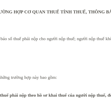
ƯỜNG HỢP CƠ QUAN THUẾ TÍNH THUẾ, THÔNG B
 báo số thuế phải nộp cho người nộp thuế; người nộp thuế khô
những trường hợp này bao gồm:
 thuế phải nộp theo hồ sơ khai thuế của người nộp thuế, đ