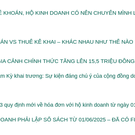
Ế KHOÁN, HỘ KINH DOANH CÓ NÊN CHUYỂN MÌNH
ÁN VS THUẾ KÊ KHAI – KHÁC NHAU NHƯ THẾ NÀO 
IA CẢNH CHÍNH THỨC TĂNG LÊN 15,5 TRIỆU ĐỒNG
m Kỳ khai trương: Sự kiện đáng chú ý của cộng đồng
3 quy định mới về hóa đơn với hộ kinh doanh từ ngày 0
OANH PHẢI LẬP SỔ SÁCH TỪ 01/06/2025 – ĐÃ CÓ F