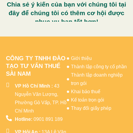
Chia sẻ ý kiến của bạn với chúng tôi tại
đây để chúng tôi có thêm cơ hội được
phục vụ bạn tốt hơn!
CÔNG TY TNHH ĐÀO
Giới thiệu
TẠO TƯ VẤN THUẾ
Thành lập công ty cổ phần
SÀI NAM
Thành lập doanh nghiệp
trọn gói
VP Hồ Chí Minh :
43
Khai báo thuế
Nguyễn Văn Lượng,
Kế toán trọn gói
Phường Gò Vấp, TP. Hồ
Thay đổi giấy phép
Chí Minh
Hotline:
0901 891 189
VP Hội An :
13A Lê Văn