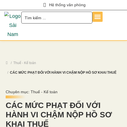
Hệ thống văn phòng
Trang Chủ
Về Chúng Tôi
Dịch Vụ
Hỏi Đáp
Chính Sách
Tin Tức
Liên Hệ
Tuyển Dụng
Thuế - Kế toán
CÁC MỨC PHẠT ĐỐI VỚI HÀNH VI CHẬM NỘP HỒ SƠ KHAI THUẾ
Chuyên mục:
Thuế - Kế toán
CÁC MỨC PHẠT ĐỐI VỚI
HÀNH VI CHẬM NỘP HỒ SƠ
KHAI THUẾ