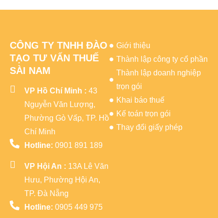
CÔNG TY TNHH ĐÀO
Giới thiệu
TẠO TƯ VẤN THUẾ
Thành lập công ty cổ phần
SÀI NAM
Thành lập doanh nghiệp
trọn gói
VP Hồ Chí Minh :
43
Khai báo thuế
Nguyễn Văn Lượng,
Kế toán trọn gói
Phường Gò Vấp, TP. Hồ
Thay đổi giấy phép
Chí Minh
Hotline:
0901 891 189
VP Hội An :
13A Lê Văn
Hưu, Phường Hội An,
TP. Đà Nẵng
Hotline:
0905 449 975