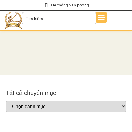
Hệ thống văn phòng
Trang Chủ
Về Chúng Tôi
Dịch Vụ
Hỏi Đáp
Chính Sách
Tin Tức
Liên Hệ
Tuyển Dụng
Tất cả chuyên mục