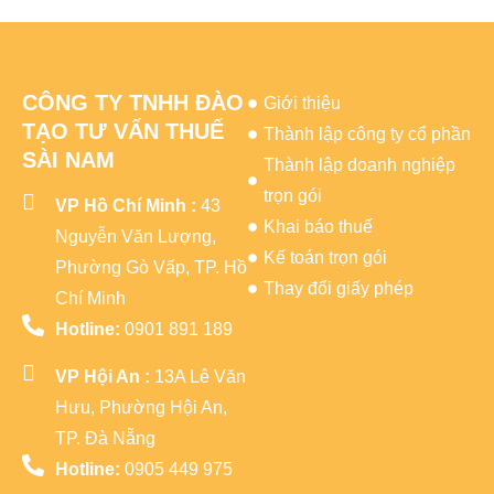
CÔNG TY TNHH ĐÀO
Giới thiệu
TẠO TƯ VẤN THUẾ
Thành lập công ty cổ phần
SÀI NAM
Thành lập doanh nghiệp
trọn gói
VP Hồ Chí Minh :
43
Khai báo thuế
Nguyễn Văn Lượng,
Kế toán trọn gói
Phường Gò Vấp, TP. Hồ
Thay đổi giấy phép
Chí Minh
Hotline:
0901 891 189
VP Hội An :
13A Lê Văn
Hưu, Phường Hội An,
TP. Đà Nẵng
Hotline:
0905 449 975