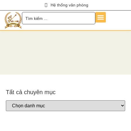
Hệ thống văn phòng
Trang Chủ
Về Chúng Tôi
Dịch Vụ
Hỏi Đáp
Chính Sách
Tin Tức
Liên Hệ
Tuyển Dụng
Tất cả chuyên mục