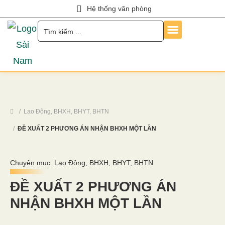
Hệ thống văn phòng
Trang Chủ
Về Chúng Tôi
Dịch Vụ
Hỏi Đáp
Chính Sách
Tin Tức
Liên Hệ
Tuyển Dụng
Lao Động, BHXH, BHYT, BHTN
ĐỀ XUẤT 2 PHƯƠNG ÁN NHẬN BHXH MỘT LẦN
Chuyên mục:
Lao Động, BHXH, BHYT, BHTN
ĐỀ XUẤT 2 PHƯƠNG ÁN
NHẬN BHXH MỘT LẦN