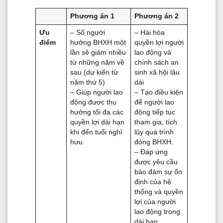
Phương án 1
Phương án 2
Ưu
– Số người
– Hài hòa
điểm
hưởng BHXH một
quyền lợi người
lần sẽ giảm nhiều
lao động và
từ những năm về
chính sách an
sau (dự kiến từ
sinh xã hội lâu
năm thứ 5)
dài
– Giúp người lao
– Tạo điều kiện
động được thụ
để người lao
hưởng tối đa các
động tiếp tục
quyền lợi dài hạn
tham gia, tích
khi đến tuổi nghỉ
lũy quá trình
hưu.
đóng BHXH.
– Đáp ứng
được yêu cầu
bảo đảm sự ổn
định của hệ
thống và quyền
lợi của người
lao động trong
dài hạn