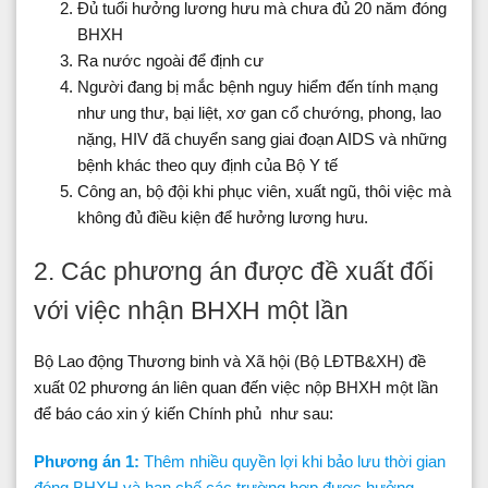
Đủ tuổi hưởng lương hưu mà chưa đủ 20 năm đóng
BHXH
Ra nước ngoài để định cư
Người đang bị mắc bệnh nguy hiểm đến tính mạng
như ung thư, bại liệt, xơ gan cổ chướng, phong, lao
nặng, HIV đã chuyển sang giai đoạn AIDS và những
bệnh khác theo quy định của Bộ Y tế
Công an, bộ đội khi phục viên, xuất ngũ, thôi việc mà
không đủ điều kiện để hưởng lương hưu.
2. Các phương án được đề xuất đối
với việc nhận BHXH một lần
Bộ Lao động Thương binh và Xã hội (Bộ LĐTB&XH) đề
xuất 02 phương án liên quan đến việc nộp BHXH một lần
để báo cáo xin ý kiến Chính phủ như sau:
Phương án 1:
Thêm nhiều quyền lợi khi bảo lưu thời gian
đóng BHXH và hạn chế các trường hợp được hưởng