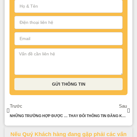
GỬI THÔNG TIN
Trước
Sau
NHỮNG TRƯỜNG HỢP ĐƯỢC MIỄN KÊ KHAI, MIỄN LẬP HỒ SƠ XÁC ĐỊNH GIÁ GIAO DỊCH LIÊN KẾT
THAY ĐỔI THÔNG TIN ĐĂNG KÝ THUẾ THU NHẬP CÁ NHÂN
Nếu Quý Khách hàng đang gặp phải các vấn