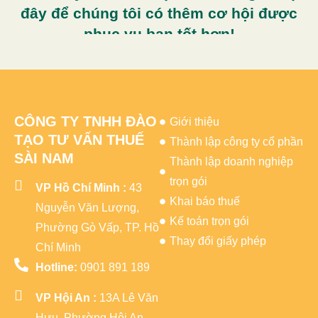
đây để chúng tôi có thêm cơ hội được
phục vụ bạn tốt hơn!
CÔNG TY TNHH ĐÀO
Giới thiệu
TẠO TƯ VẤN THUẾ
Thành lập công ty cổ phần
SÀI NAM
Thành lập doanh nghiệp
trọn gói
VP Hồ Chí Minh :
43
Khai báo thuế
Nguyễn Văn Lượng,
Kế toán trọn gói
Phường Gò Vấp, TP. Hồ
Thay đổi giấy phép
Chí Minh
Hotline:
0901 891 189
VP Hội An :
13A Lê Văn
Hưu, Phường Hội An,