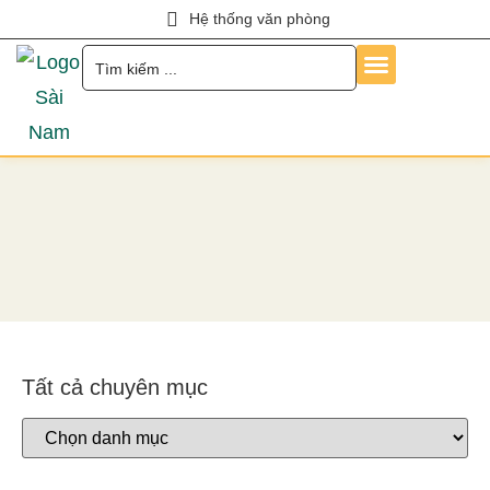
Hệ thống văn phòng
Trang Chủ
Về Chúng Tôi
Dịch Vụ
Hỏi Đáp
Chính Sách
Tin Tức
Liên Hệ
Tuyển Dụng
Tất cả chuyên mục