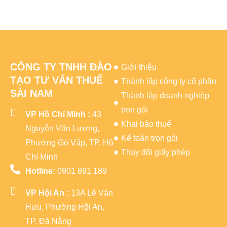
CÔNG TY TNHH ĐÀO
Giới thiệu
TẠO TƯ VẤN THUẾ
Thành lập công ty cổ phần
SÀI NAM
Thành lập doanh nghiệp
trọn gói
VP Hồ Chí Minh :
43
Khai báo thuế
Nguyễn Văn Lượng,
Kế toán trọn gói
Phường Gò Vấp, TP. Hồ
Thay đổi giấy phép
Chí Minh
Hotline:
0901 891 189
VP Hội An :
13A Lê Văn
Hưu, Phường Hội An,
TP. Đà Nẵng