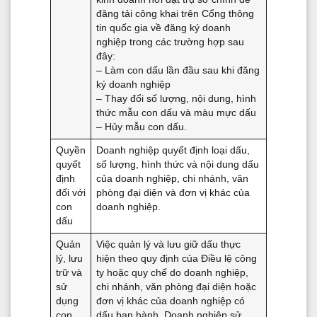
đăng tải công khai trên Cổng thông
tin quốc gia về đăng ký doanh
nghiệp trong các trường hợp sau
đây:
– Làm con dấu lần đầu sau khi đăng
ký doanh nghiệp
– Thay đổi số lượng, nội dung, hình
thức mẫu con dấu và màu mực dấu
– Hủy mẫu con dấu.
Quyền
Doanh nghiệp quyết định loại dấu,
quyết
số lượng, hình thức và nội dung dấu
định
của doanh nghiệp, chi nhánh, văn
đối với
phòng đại diện và đơn vị khác của
con
doanh nghiệp.
dấu
Quản
Việc quản lý và lưu giữ dấu thực
lý, lưu
hiện theo quy định của Điều lệ công
trữ và
ty hoặc quy chế do doanh nghiệp,
sử
chi nhánh, văn phòng đại diện hoặc
dụng
đơn vị khác của doanh nghiệp có
con
dấu ban hành. Doanh nghiệp sử