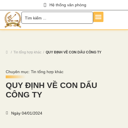
Hệ thống văn phòng
Trang Chủ
Về Chúng Tôi
Dịch Vụ
Hỏi Đáp
Chính Sách
Tin Tức
Liên Hệ
Tuyển Dụng
Tin tổng hợp khác
QUY ĐỊNH VỀ CON DẤU CÔNG TY
Chuyên mục:
Tin tổng hợp khác
QUY ĐỊNH VỀ CON DẤU
CÔNG TY
Ngày
04/01/2024