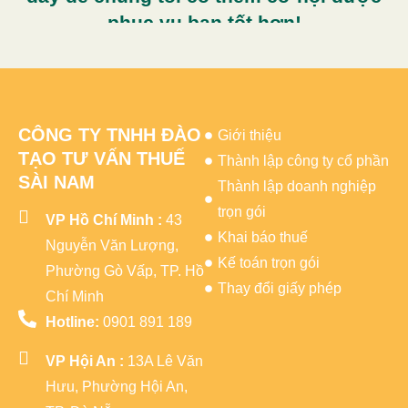
phục vụ bạn tốt hơn!
CÔNG TY TNHH ĐÀO
Giới thiệu
TẠO TƯ VẤN THUẾ
Thành lập công ty cổ phần
SÀI NAM
Thành lập doanh nghiệp
trọn gói
VP Hồ Chí Minh :
43
Khai báo thuế
Nguyễn Văn Lượng,
Kế toán trọn gói
Phường Gò Vấp, TP. Hồ
Thay đổi giấy phép
Chí Minh
Hotline:
0901 891 189
VP Hội An :
13A Lê Văn
Hưu, Phường Hội An,