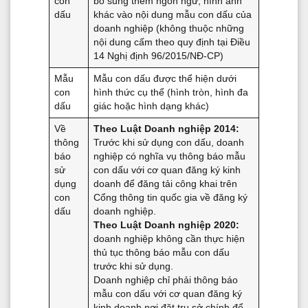
con
bổ sung thêm ngôn ngữ, hình ảnh
dấu
khác vào nội dung mẫu con dấu của
doanh nghiệp (không thuộc những
nội dung cấm theo quy định tại Điều
14 Nghị định 96/2015/NĐ-CP)
Mẫu
Mẫu con dấu được thể hiện dưới
con
hình thức cụ thể (hình tròn, hình đa
dấu
giác hoặc hình dạng khác)
Về
Theo Luật Doanh nghiệp 2014:
thông
Trước khi sử dụng con dấu, doanh
báo
nghiệp có nghĩa vụ thông báo mẫu
sử
con dấu với cơ quan đăng ký kinh
dụng
doanh để đăng tải công khai trên
con
Cổng thông tin quốc gia về đăng ký
dấu
doanh nghiệp.
Theo Luật Doanh nghiệp 2020:
doanh nghiệp không cần thực hiện
thủ tục thông báo mẫu con dấu
trước khi sử dụng.
Doanh nghiệp chỉ phải thông báo
mẫu con dấu với cơ quan đăng ký
kinh doanh nơi đặt trụ sở chính để