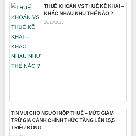
THUẾ KHOÁN VS THUẾ KÊ KHAI –
KHÁC NHAU NHƯ THẾ NÀO ?
29/10/2025
TIN VUI CHO NGƯỜI NỘP THUẾ – MỨC GIẢM
TRỪ GIA CẢNH CHÍNH THỨC TĂNG LÊN 15,5
TRIỆU ĐỒNG