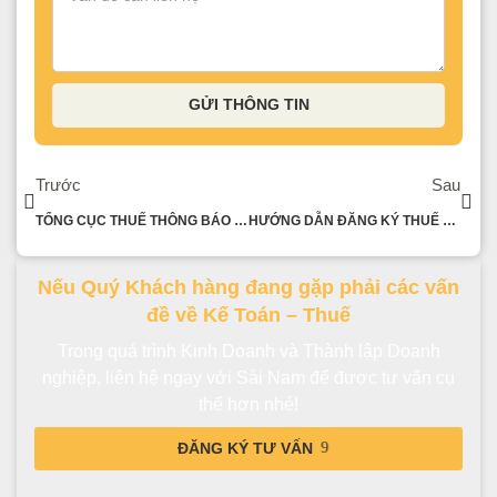
GỬI THÔNG TIN
Trước
Sau
TỔNG CỤC THUẾ THÔNG BÁO VỀ VIỆC GIẢ MẠO ỨNG DỤNG NGÀNH THUẾ
HƯỚNG DẪN ĐĂNG KÝ THUẾ TRONG TRƯỜNG HỢP TỔ CHỨC LẠI DOANH NGHIỆP
Nếu Quý Khách hàng đang gặp phải các vấn
đề về Kế Toán – Thuế
Trong quá trình Kinh Doanh và Thành lập Doanh
nghiệp, liên hệ ngay với Sài Nam để được tư vấn cụ
thể hơn nhé!
ĐĂNG KÝ TƯ VẤN