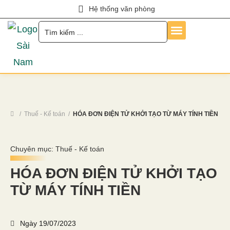
Hệ thống văn phòng
Trang Chủ
Về Chúng Tôi
Dịch Vụ
Hỏi Đáp
Chính Sách
Tin Tức
Liên Hệ
Tuyển Dụng
Thuế - Kế toán
HÓA ĐƠN ĐIỆN TỬ KHỞI TẠO TỪ MÁY TÍNH TIỀN
Chuyên mục:
Thuế - Kế toán
HÓA ĐƠN ĐIỆN TỬ KHỞI TẠO
TỪ MÁY TÍNH TIỀN
Ngày
19/07/2023