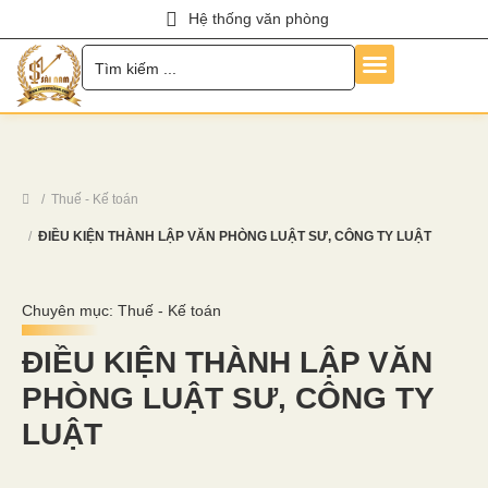
Hệ thống văn phòng
Trang Chủ
Về Chúng Tôi
Dịch Vụ
Hỏi Đáp
Chính Sách
Tin Tức
Liên Hệ
Tuyển Dụng
Thuế - Kế toán
ĐIỀU KIỆN THÀNH LẬP VĂN PHÒNG LUẬT SƯ, CÔNG TY LUẬT
Chuyên mục:
Thuế - Kế toán
ĐIỀU KIỆN THÀNH LẬP VĂN
PHÒNG LUẬT SƯ, CÔNG TY
LUẬT