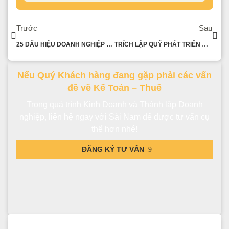
Trước
Sau
25 DẤU HIỆU DOANH NGHIỆP CÓ RỦI RO VỀ HÓA ĐƠN, HOÀN THUẾ GTGT
TRÍCH LẬP QUỸ PHÁT TRIỂN KHOA HỌC VÀ CÔNG NGHỆ
Nếu Quý Khách hàng đang gặp phải các vấn
đề về Kế Toán – Thuế
Trong quá trình Kinh Doanh và Thành lập Doanh
nghiệp, liên hệ ngay với Sài Nam để được tư vấn cụ
thể hơn nhé!
ĐĂNG KÝ TƯ VẤN