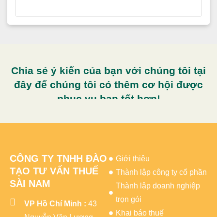
Chia sẻ ý kiến của bạn với chúng tôi tại
đây để chúng tôi có thêm cơ hội được
phục vụ bạn tốt hơn!
CÔNG TY TNHH ĐÀO
Giới thiệu
TẠO TƯ VẤN THUẾ
Thành lập công ty cổ phần
SÀI NAM
Thành lập doanh nghiệp
trọn gói
VP Hồ Chí Minh :
43
Khai báo thuế