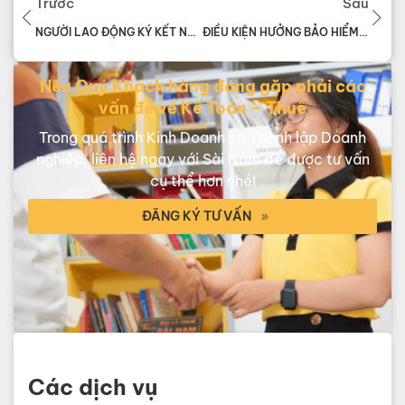
Trước
Sau
NGƯỜI LAO ĐỘNG KÝ KẾT NHIỀU HỢP ĐỒNG LAO ĐỘNG THÌ ĐÓNG BẢO HIỂM XÃ HỘI Ở ĐÂU?
ĐIỀU KIỆN HƯỞNG BẢO HIỂM THẤT NGHIỆP
Nếu Quý Khách hàng đang gặp phải các
vấn đề về Kế Toán – Thuế
Trong quá trình Kinh Doanh và Thành lập Doanh
nghiệp, liên hệ ngay với Sài Nam để được tư vấn
cụ thể hơn nhé!
ĐĂNG KÝ TƯ VẤN
Các dịch vụ