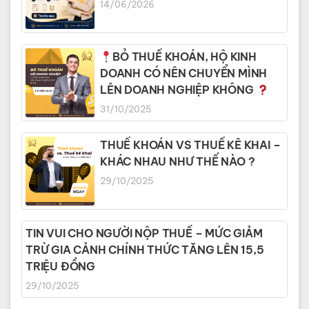
14/06/2026
BỎ THUẾ KHOÁN, HỘ KINH
DOANH CÓ NÊN CHUYỂN MÌNH
LÊN DOANH NGHIỆP KHÔNG
31/10/2025
THUẾ KHOÁN VS THUẾ KÊ KHAI –
KHÁC NHAU NHƯ THẾ NÀO ?
29/10/2025
TIN VUI CHO NGƯỜI NỘP THUẾ – MỨC GIẢM
TRỪ GIA CẢNH CHÍNH THỨC TĂNG LÊN 15,5
TRIỆU ĐỒNG
29/10/2025