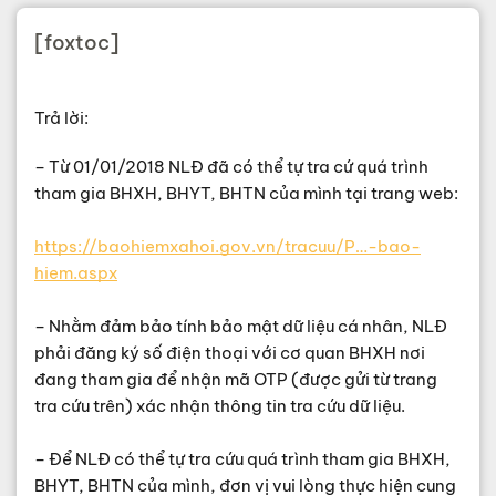
[foxtoc]
Trả lời:
– Từ 01/01/2018 NLĐ đã có thể tự tra cứ quá trình
tham gia BHXH, BHYT, BHTN của mình tại trang web:
https://baohiemxahoi.gov.vn/tracuu/P…-bao-
hiem.aspx
– Nhằm đảm bảo tính bảo mật dữ liệu cá nhân, NLĐ
phải đăng ký số điện thoại với cơ quan BHXH nơi
đang tham gia để nhận mã OTP (được gửi từ trang
tra cứu trên) xác nhận thông tin tra cứu dữ liệu.
– Để NLĐ có thể tự tra cứu quá trình tham gia BHXH,
BHYT, BHTN của mình, đơn vị vui lòng thực hiện cung