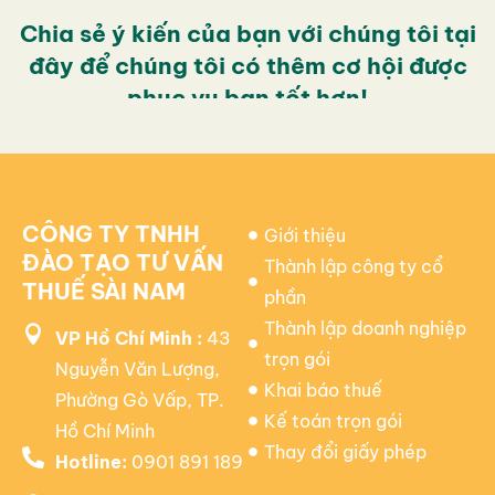
Chia sẻ ý kiến của bạn với chúng tôi tại
đây để chúng tôi có thêm cơ hội được
phục vụ bạn tốt hơn!
CÔNG TY TNHH
Giới thiệu
ĐÀO TẠO TƯ VẤN
Thành lập công ty cổ
THUẾ SÀI NAM
phần
Thành lập doanh nghiệp
VP Hồ Chí Minh :
43
trọn gói
Nguyễn Văn Lượng,
Khai báo thuế
Phường Gò Vấp, TP.
Kế toán trọn gói
Hồ Chí Minh
Thay đổi giấy phép
Hotline:
0901 891 189