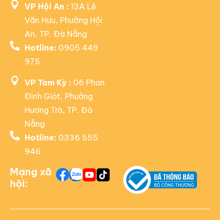
VP Hội An :
13A Lê
Văn Hưu, Phường Hội
An, TP. Đà Nẵng
Hotline:
0905 449
975
VP Tam Kỳ :
06 Phan
Đình Giót, Phường
Hương Trà, TP. Đà
Nẵng
Hotline:
0336 555
946
Mạng xã
hội: