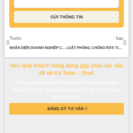
GỬI THÔNG TIN
Trước
Sau
NHẬN DIỆN DOANH NGHIỆP CÓ RỦI RO VỀ HÓA ĐƠN VÀ THUẾ GTGT
LUẬT PHÒNG, CHỐNG RỬA TIỀN CÓ HIỆU LỰC TỪ NGÀY 01/03/2023
Nếu Quý Khách hàng đang gặp phải các vấn
đề về Kế Toán – Thuế
Trong quá trình Kinh Doanh và Thành lập Doanh
nghiệp, liên hệ ngay với Sài Nam để được tư vấn cụ
thể hơn nhé!
ĐĂNG KÝ TƯ VẤN