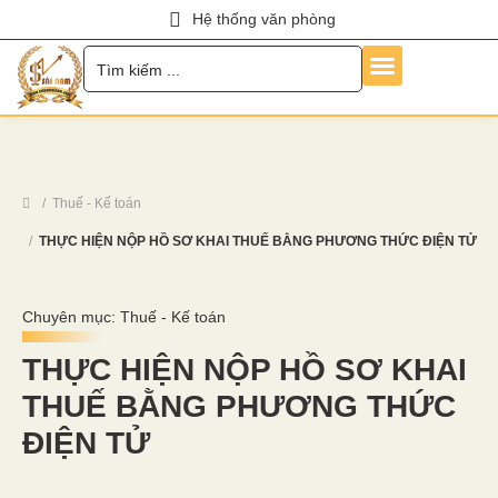
Hệ thống văn phòng
Trang Chủ
Về Chúng Tôi
Dịch Vụ
Hỏi Đáp
Chính Sách
Tin Tức
Liên Hệ
Tuyển Dụng
Thuế - Kế toán
THỰC HIỆN NỘP HỒ SƠ KHAI THUẾ BẰNG PHƯƠNG THỨC ĐIỆN TỬ
Chuyên mục:
Thuế - Kế toán
THỰC HIỆN NỘP HỒ SƠ KHAI
THUẾ BẰNG PHƯƠNG THỨC
ĐIỆN TỬ