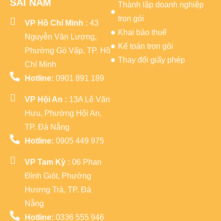
SÀI NAM
Thành lập doanh nghiệp
trọn gói
VP Hồ Chí Minh :
43
Khai báo thuế
Nguyễn Văn Lượng,
Kế toán trọn gói
Phường Gò Vấp, TP. Hồ
Thay đổi giấy phép
Chí Minh
Hotline:
0901 891 189
VP Hội An :
13A Lê Văn
Hưu, Phường Hội An,
TP. Đà Nẵng
Hotline:
0905 449 975
VP Tam Kỳ :
06 Phan
Đình Giót, Phường
Hương Trà, TP. Đà
Nẵng
Hotline:
0336 555 946