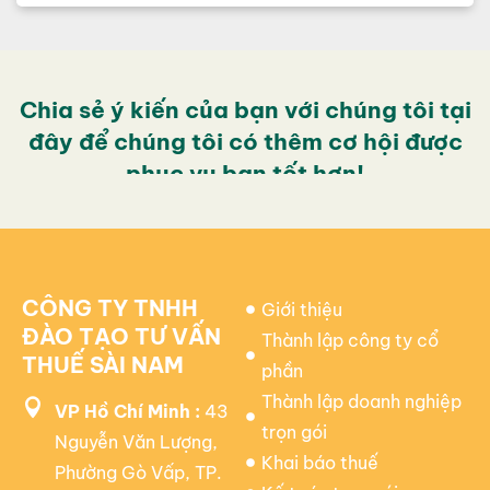
Chia sẻ ý kiến của bạn với chúng tôi tại
đây để chúng tôi có thêm cơ hội được
phục vụ bạn tốt hơn!
CÔNG TY TNHH
Giới thiệu
ĐÀO TẠO TƯ VẤN
Thành lập công ty cổ
THUẾ SÀI NAM
phần
Thành lập doanh nghiệp
VP Hồ Chí Minh :
43
trọn gói
Nguyễn Văn Lượng,
Khai báo thuế
Phường Gò Vấp, TP.