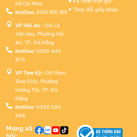
Kế toán trọn gói
Hồ Chí Minh
Thay đổi giấy phép
Hotline:
0901 891 189
VP Hội An :
13A Lê
Văn Hưu, Phường Hội
An, TP. Đà Nẵng
Hotline:
0905 449
975
VP Tam Kỳ :
06 Phan
Đình Giót, Phường
Hương Trà, TP. Đà
Nẵng
Hotline:
0336 555
946
Mạng xã
hội: