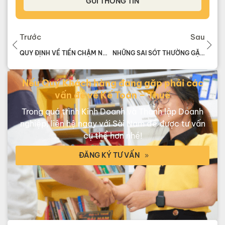
GỬI THÔNG TIN
Trước
Sau
QUY ĐỊNH VỀ TIỀN CHẬM NỘP TIỀN THUẾ
NHỮNG SAI SÓT THƯỜNG GẶP VỀ HÓA ĐƠN
Nếu Quý Khách hàng đang gặp phải các
vấn đề về Kế Toán – Thuế
Trong quá trình Kinh Doanh và Thành lập Doanh
nghiệp, liên hệ ngay với Sài Nam để được tư vấn
cụ thể hơn nhé!
ĐĂNG KÝ TƯ VẤN