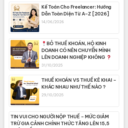
Kế Toán Cho Freelancer: Hướng
Dẫn Toàn Diện Từ A–Z [2026]
14/06/2026
BỎ THUẾ KHOÁN, HỘ KINH
DOANH CÓ NÊN CHUYỂN MÌNH
LÊN DOANH NGHIỆP KHÔNG
31/10/2025
THUẾ KHOÁN VS THUẾ KÊ KHAI –
KHÁC NHAU NHƯ THẾ NÀO ?
29/10/2025
TIN VUI CHO NGƯỜI NỘP THUẾ – MỨC GIẢM
TRỪ GIA CẢNH CHÍNH THỨC TĂNG LÊN 15,5