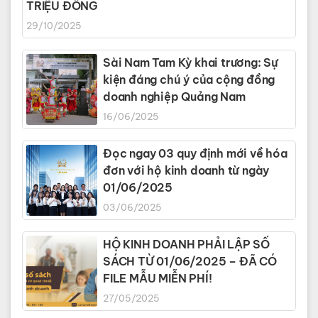
TRIỆU ĐỒNG
29/10/2025
Sài Nam Tam Kỳ khai trương: Sự
kiện đáng chú ý của cộng đồng
doanh nghiệp Quảng Nam
16/06/2025
Đọc ngay 03 quy định mới về hóa
đơn với hộ kinh doanh từ ngày
01/06/2025
03/06/2025
HỘ KINH DOANH PHẢI LẬP SỔ
SÁCH TỪ 01/06/2025 – ĐÃ CÓ
FILE MẪU MIỄN PHÍ!
27/05/2025