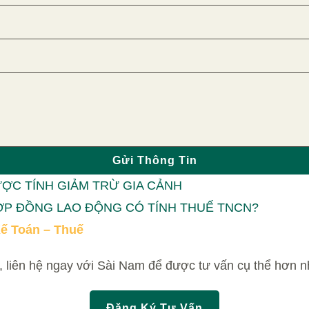
Gửi Thông Tin
ỢC TÍNH GIẢM TRỪ GIA CẢNH
HỢP ĐỒNG LAO ĐỘNG CÓ TÍNH THUẾ TNCN?
ế Toán – Thuế
 liên hệ ngay với Sài Nam để được tư vấn cụ thể hơn n
Đăng Ký Tư Vấn