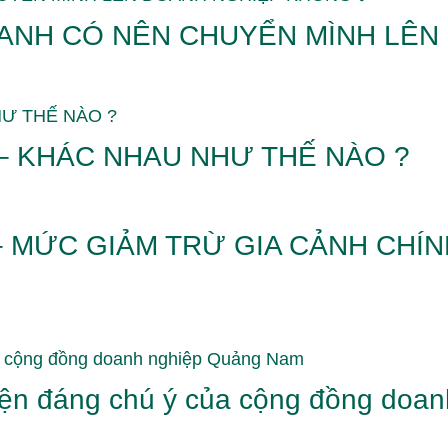
OANH CÓ NÊN CHUYỂN MÌNH LÊN
– KHÁC NHAU NHƯ THẾ NÀO ?
– MỨC GIẢM TRỪ GIA CẢNH CHÍN
kiện đáng chú ý của cộng đồng do