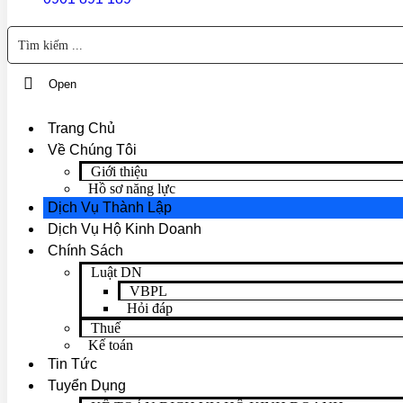
Open
Trang Chủ
Về Chúng Tôi
Giới thiệu
Hồ sơ năng lực
Dịch Vụ Thành Lập
Dịch Vụ Hộ Kinh Doanh
Chính Sách
Luật DN
VBPL
Hỏi đáp
Thuế
Kế toán
Tin Tức
Tuyển Dụng