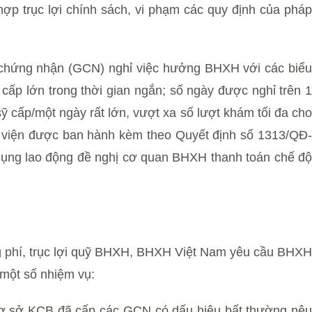
 trục lợi chính sách, vi phạm các quy định của pháp
ấy chứng nhận (GCN) nghỉ việc hưởng BHXH với các biểu
cấp lớn trong thời gian ngắn; số ngày được nghỉ trên 1
cấp/một ngày rất lớn, vượt xa số lượt khám tối đa cho
 viện được ban hành kèm theo Quyết định số 1313/QĐ-
dụng lao động đề nghị cơ quan BHXH thanh toán chế độ
ng phí, trục lợi quỹ BHXH, BHXH Việt Nam yêu cầu BHXH
 một số nhiệm vụ:
c cơ sở KCB đã cấp các GCN có dấu hiệu bất thường nêu