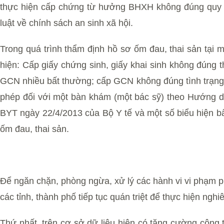
thực hiện cấp chứng từ hưởng BHXH không đúng quy đị
luật về chính sách an sinh xã hội.
Trong quá trình thẩm định hồ sơ ốm đau, thai sản tại
hiện: Cấp giấy chứng sinh, giấy khai sinh không đúng t
GCN nhiều bất thường; cấp GCN không đúng tình trạng s
phép đối với một bàn khám (một bác sỹ) theo Hướng 
BYT ngày 22/4/2013 của Bộ Y tế và một số biểu hiện 
ốm đau, thai sản.
Để ngăn chặn, phòng ngừa, xử lý các hành vi vi phạm p
các tỉnh, thành phố tiếp tục quán triệt để thực hiện n
Thứ nhất, trên cơ sở dữ liệu hiện có tăng cường công 