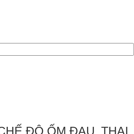
HẾ ĐỘ ỐM ĐAU, THAI