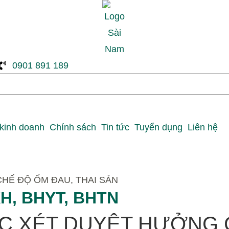
0901 891 189
 kinh doanh
Chính sách
Tin tức
Tuyển dụng
Liên hệ
HẾ ĐỘ ỐM ĐAU, THAI SẢN
H, BHYT, BHTN
C XÉT DUYỆT HƯỞNG C