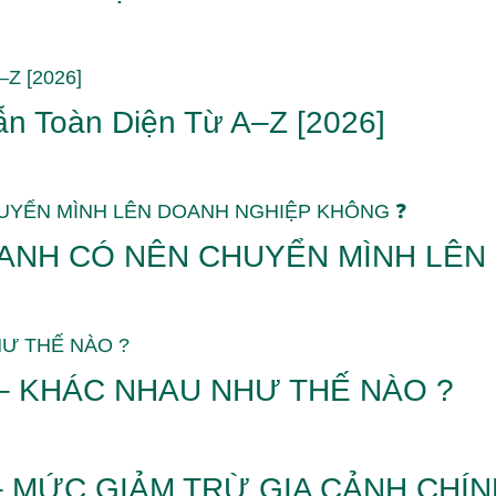
n Toàn Diện Từ A–Z [2026]
OANH CÓ NÊN CHUYỂN MÌNH LÊN
– KHÁC NHAU NHƯ THẾ NÀO ?
– MỨC GIẢM TRỪ GIA CẢNH CHÍN