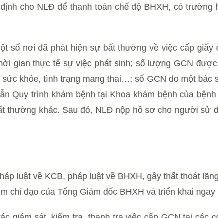
nh cho NLĐ để thanh toán chế độ BHXH, có trường hợp
 một số nơi đã phát hiện sự bất thường về việc cấp gi
hời gian thực tế sự việc phát sinh; số lượng GCN được 
ức khỏe, tình trạng mang thai…; số GCN do một bác sỹ 
dẫn Quy trình khám bệnh tại Khoa khám bệnh của bệnh
bất thường khác. Sau đó, NLĐ nộp hồ sơ cho người sử 
háp luật về KCB, pháp luật về BHXH, gây thất thoát lã
ghiêm chỉ đạo của Tổng Giám đốc BHXH và triển khai ngay
tác giám sát, kiểm tra, thanh tra việc cấp GCN tại cá