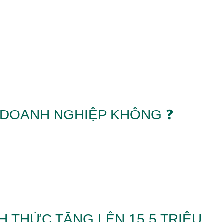
 DOANH NGHIỆP KHÔNG ❓
H THỨC TĂNG LÊN 15,5 TRIỆU