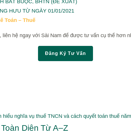
H BẮT BUỘC, BHTN (ĐỀ XUẤT)
G HƯU TỪ NGÀY 01/01/2021
ế Toán – Thuế
 liên hệ ngay với Sài Nam để được tư vấn cụ thể hơn n
Đăng Ký Tư Vấn
 Toàn Diện Từ A–Z