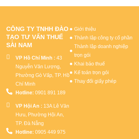
CÔNG TY TNHH ĐÀO
Giới thiệu
TẠO TƯ VẤN THUẾ
Thành lập công ty cổ phần
SÀI NAM
Thành lập doanh nghiệp
trọn gói
VP Hồ Chí Minh :
43
Khai báo thuế
Nguyễn Văn Lượng,
Kế toán trọn gói
Phường Gò Vấp, TP. Hồ
Thay đổi giấy phép
Chí Minh
Hotline:
0901 891 189
VP Hội An :
13A Lê Văn
Hưu, Phường Hội An,
TP. Đà Nẵng
Hotline:
0905 449 975