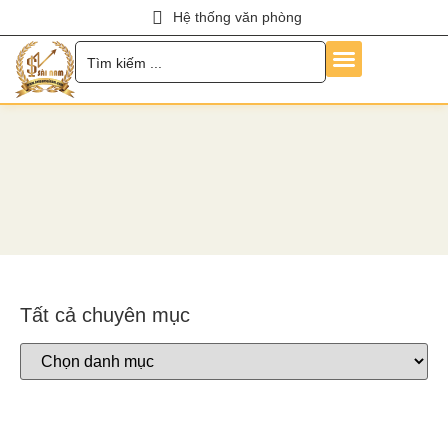
Hệ thống văn phòng
Trang Chủ
Về Chúng Tôi
Dịch Vụ
Hỏi Đáp
Chính Sách
Tin Tức
Liên Hệ
Tuyển Dụng
Tất cả chuyên mục