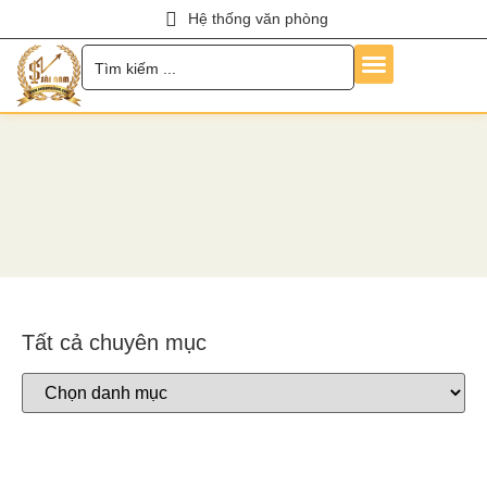
Hệ thống văn phòng
Trang Chủ
Về Chúng Tôi
Dịch Vụ
Hỏi Đáp
Chính Sách
Tin Tức
Liên Hệ
Tuyển Dụng
Tất cả chuyên mục