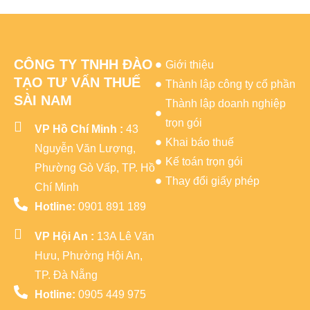
CÔNG TY TNHH ĐÀO
Giới thiệu
TẠO TƯ VẤN THUẾ
Thành lập công ty cổ phần
SÀI NAM
Thành lập doanh nghiệp
trọn gói
VP Hồ Chí Minh :
43
Khai báo thuế
Nguyễn Văn Lượng,
Kế toán trọn gói
Phường Gò Vấp, TP. Hồ
Thay đổi giấy phép
Chí Minh
Hotline:
0901 891 189
VP Hội An :
13A Lê Văn
Hưu, Phường Hội An,
TP. Đà Nẵng
Hotline:
0905 449 975