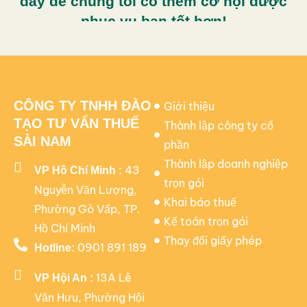
đây để chúng tôi có thêm cơ hội được
phục vụ bạn tốt hơn!
CÔNG TY TNHH ĐÀO
Giới thiệu
TẠO TƯ VẤN THUẾ
Thành lập công ty cổ
SÀI NAM
phần
Thành lập doanh nghiệp
43
VP Hồ Chí Minh :
trọn gói
Nguyễn Văn Lượng,
Khai báo thuế
Phường Gò Vấp, TP.
Kế toán trọn gói
Hồ Chí Minh
Thay đổi giấy phép
0901 891 189
Hotline:
13A Lê
VP Hội An :
Văn Hưu, Phường Hội