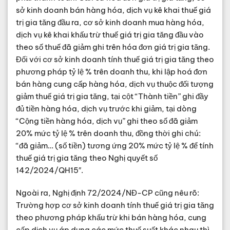
sở kinh doanh bán hàng hóa, dịch vụ kê khai thuế giá
trị gia tăng đầu ra, cơ sở kinh doanh mua hàng hóa,
dịch vụ kê khai khấu trừ thuế giá trị gia tăng đầu vào
theo số thuế đã giảm ghi trên hóa đơn giá trị gia tăng.
Đối với cơ sở kinh doanh tính thuế giá trị gia tăng theo
phương pháp tỷ lệ % trên doanh thu, khi lập hoá đơn
bán hàng cung cấp hàng hóa, dịch vụ thuộc đối tượng
giảm thuế giá trị gia tăng, tại cột “Thành tiền” ghi đầy
đủ tiền hàng hóa, dịch vụ trước khi giảm, tại dòng
“Cộng tiền hàng hóa, dịch vụ” ghi theo số đã giảm
20% mức tỷ lệ % trên doanh thu, đồng thời ghi chú:
“đã giảm… (số tiền) tương ứng 20% mức tỷ lệ % để tính
thuế giá trị gia tăng
theo Nghị quyết số
142/2024/QH15″.
Ngoài ra, Nghị định 72/2024/NĐ-CP cũng nêu rõ:
Trường hợp cơ sở kinh doanh tính thuế giá trị gia tăng
theo phương pháp khấu trừ khi bán hàng hóa, cung
cấp dịch vụ áp dụng các mức thuế suất khác nhau thì