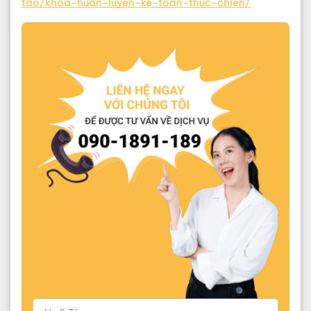
tao/khoa-huan-luyen-ke-toan-thuc-chien/