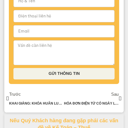
GỬI THÔNG TIN
Trước
Sau
KHAI GIẢNG: KHÓA HUẤN LUYỆN KẾ TOÁN THỰC CHIẾN
HÓA ĐƠN ĐIỆN TỬ CÓ NGÀY LẬP VÀ NGÀY KÝ KHÁC NHAU THÌ THỜI ĐIỂM KÊ KHAI THUẾ LÀ NGÀY NÀO?
Nếu Quý Khách hàng đang gặp phải các vấn
đề về Kế Toán – Thuế