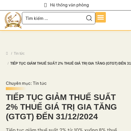
Hệ thống văn phòng
Trang Chủ
Về Chúng Tôi
Dịch Vụ
Hỏi Đáp
Chính Sách
Tin Tức
Liên Hệ
Tuyển Dụng
Tin tức
TIẾP TỤC GIẢM THUẾ SUẤT 2% THUẾ GIÁ TRỊ GIA TĂNG (GTGT) ĐẾN 31
Chuyên mục:
Tin tức
TIẾP TỤC GIẢM THUẾ SUẤT
2% THUẾ GIÁ TRỊ GIA TĂNG
(GTGT) ĐẾN 31/12/2024
Tiếp tục giảm thuế suất 2% từ 10% xuống 8% thuế