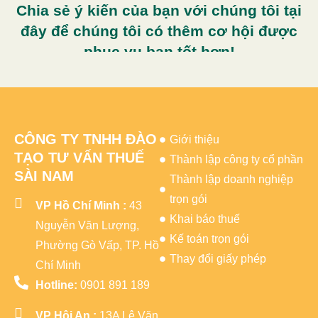
Chia sẻ ý kiến của bạn với chúng tôi tại
đây để chúng tôi có thêm cơ hội được
phục vụ bạn tốt hơn!
CÔNG TY TNHH ĐÀO
Giới thiệu
TẠO TƯ VẤN THUẾ
Thành lập công ty cổ phần
SÀI NAM
Thành lập doanh nghiệp
trọn gói
VP Hồ Chí Minh :
43
Khai báo thuế
Nguyễn Văn Lượng,
Kế toán trọn gói
Phường Gò Vấp, TP. Hồ
Thay đổi giấy phép
Chí Minh
Hotline:
0901 891 189
VP Hội An :
13A Lê Văn