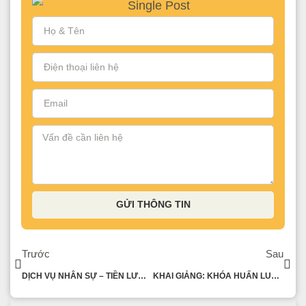
GỬI THÔNG TIN
Trước
Sau
DỊCH VỤ NHÂN SỰ – TIỀN LƯƠNG
KHAI GIẢNG: KHÓA HUẤN LUYỆN KẾ TOÁN THỰC CHIẾN