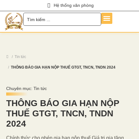
Hệ thống văn phòng
Trang Chủ
Về Chúng Tôi
Dịch Vụ
Hỏi Đáp
Chính Sách
Tin Tức
Liên Hệ
Tuyển Dụng
Tin tức
THÔNG BÁO GIA HẠN NỘP THUẾ GTGT, TNCN, TNDN 2024
Chuyên mục:
Tin tức
THÔNG BÁO GIA HẠN NỘP
THUẾ GTGT, TNCN, TNDN
2024
Chính thức cho phép gia hạn nộp thuế Giá trị gia tăng