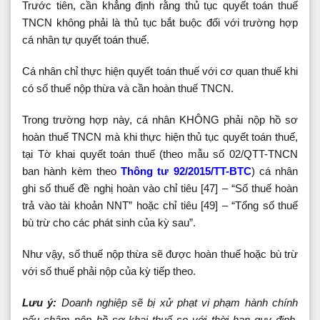
Trước tiên, cần khẳng định rằng thủ tục quyết toán thuế
TNCN không phải là thủ tục bắt buộc đối với trường hợp
cá nhân tự quyết toán thuế.
Cá nhân chỉ thực hiện quyết toán thuế với cơ quan thuế khi
có số thuế nộp thừa và cần hoàn thuế TNCN.
Trong trường hợp này, cá nhân KHÔNG phải nộp hồ sơ
hoàn thuế TNCN mà khi thực hiện thủ tục quyết toán thuế,
tại Tờ khai quyết toán thuế (theo mẫu số 02/QTT-TNCN
ban hành kèm theo
Thông tư 92/2015/TT-BTC
) cá nhân
ghi số thuế đề nghị hoàn vào chỉ tiêu [47] – “Số thuế hoàn
trả vào tài khoản NNT” hoặc chỉ tiêu [49] – “Tổng số thuế
bù trừ cho các phát sinh của kỳ sau”.
Như vậy, số thuế nộp thừa sẽ được hoàn thuế hoặc bù trừ
với số thuế phải nộp của kỳ tiếp theo.
Lưu ý:
Doanh nghiệp sẽ bị xử phạt vi phạm hành chính
nếu chậm nộp hồ sơ khai thuế so với thời hạn quy định.