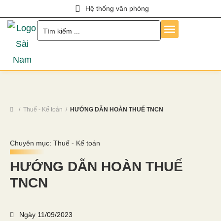
Hệ thống văn phòng
Trang Chủ
Về Chúng Tôi
Dịch Vụ
Hỏi Đáp
Chính Sách
Tin Tức
Liên Hệ
Tuyển Dụng
Thuế - Kế toán
HƯỚNG DẪN HOÀN THUẾ TNCN
Chuyên mục:
Thuế - Kế toán
HƯỚNG DẪN HOÀN THUẾ
TNCN
Ngày
11/09/2023