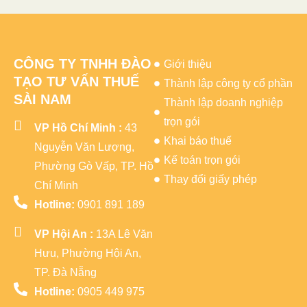
CÔNG TY TNHH ĐÀO
Giới thiệu
TẠO TƯ VẤN THUẾ
Thành lập công ty cổ phần
SÀI NAM
Thành lập doanh nghiệp
trọn gói
VP Hồ Chí Minh :
43
Khai báo thuế
Nguyễn Văn Lượng,
Kế toán trọn gói
Phường Gò Vấp, TP. Hồ
Thay đổi giấy phép
Chí Minh
Hotline:
0901 891 189
VP Hội An :
13A Lê Văn
Hưu, Phường Hội An,
TP. Đà Nẵng
Hotline:
0905 449 975