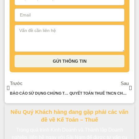
GỬI THÔNG TIN
Trước
Sau
BÁO CÁO SỬ DỤNG CHỨNG TỪ KHẤU TRỪ THUẾ TNCN
QUYẾT TOÁN THUẾ TNCN CHO LAO ĐỘNG NGHỈ THAI SẢN
Nếu Quý Khách hàng đang gặp phải các vấn
đề về Kế Toán – Thuế
Trong quá trình Kinh Doanh và Thành lập Doanh
nghiệp, liên hệ ngay với Sài Nam để được tư vấn cụ