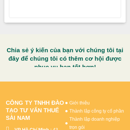
Chia sẻ ý kiến của bạn với chúng tôi tại
đây để chúng tôi có thêm cơ hội được
phục vụ bạn tốt hơn!
CÔNG TY TNHH ĐÀO
Giới thiệu
TẠO TƯ VẤN THUẾ
Thành lập công ty cổ phần
SÀI NAM
Thành lập doanh nghiệp
trọn gói
VP Hồ Chí Minh :
43