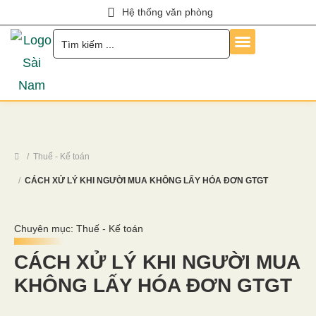
Hệ thống văn phòng
Trang Chủ
Về Chúng Tôi
Dịch Vụ
Hỏi Đáp
Chính Sách
Tin Tức
Liên Hệ
Tuyển Dụng
Thuế - Kế toán
CÁCH XỬ LÝ KHI NGƯỜI MUA KHÔNG LẤY HÓA ĐƠN GTGT
Chuyên mục:
Thuế - Kế toán
CÁCH XỬ LÝ KHI NGƯỜI MUA
KHÔNG LẤY HÓA ĐƠN GTGT