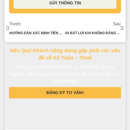
GỬI THÔNG TIN
Trước
Sau
HƯỚNG DẪN XÁC ĐỊNH TIỀN CHẬM NỘP TIỀN THUẾ
04 BẤT LỢI KHI KHÔNG ĐĂNG KÝ MÃ SỐ THUẾ CÁ NHÂN
Nếu Quý Khách hàng đang gặp phải các vấn
đề về Kế Toán – Thuế
Trong quá trình Kinh Doanh và Thành lập Doanh
nghiệp, liên hệ ngay với Sài Nam để được tư vấn cụ
thể hơn nhé!
ĐĂNG KÝ TƯ VẤN